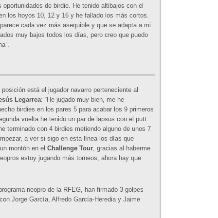
oportunidades de birdie. He tenido altibajos con el
en los hoyos 10, 12 y 16 y he fallado los más cortos.
parece cada vez más asequible y que se adapta a mi
tados muy bajos todos los días, pero creo que puedo
na”.
a posición está el jugador navarro perteneciente al
esús Legarrea
: “He jugado muy bien, me he
echo birdies en los pares 5 para acabar los 9 primeros
egunda vuelta he tenido un par de lapsus con el putt
he terminado con 4 birdies metiendo alguno de unos 7
pezar, a ver si sigo en esta línea los días que
 un montón en el
Challenge Tour
, gracias al haberme
eopros estoy jugando más torneos, ahora hay que
 programa neopro de la RFEG, han firmado 3 golpes
con Jorge García, Alfredo García-Heredia y Jaime