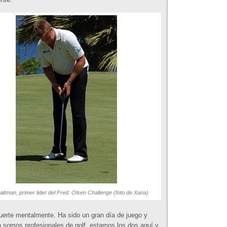
 Saltman, primer lider del Fred. Olsen Challenge (foto de Xana)
uerte mentalmente. Ha sido un gran día de juego y
somos profesionales de golf, estamos los dos aquí y