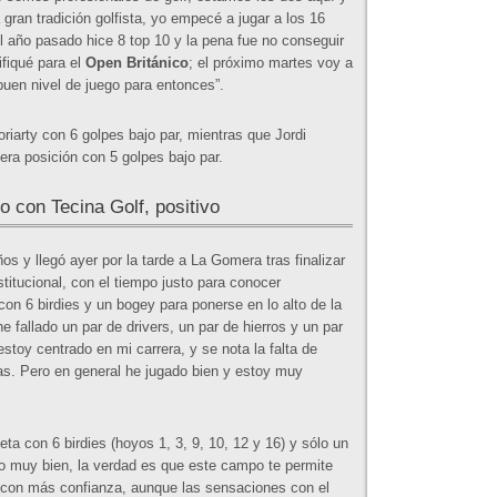
 gran tradición golfista, yo empecé a jugar a los 16
l año pasado hice 8 top 10 y la pena fue no conseguir
ifiqué para el
Open Británico
; el próximo martes voy a
buen nivel de juego para entonces”.
riarty con 6 golpes bajo par, mientras que Jordi
era posición con 5 golpes bajo par.
o con Tecina Golf, positivo
s y llegó ayer por la tarde a La Gomera tras finalizar
itucional, con el tiempo justo para conocer
on 6 birdies y un bogey para ponerse en lo alto de la
he fallado un par de drivers, un par de hierros y un par
stoy centrado en mi carrera, y se nota la falta de
ías. Pero en general he jugado bien y estoy muy
eta con 6 birdies (hoyos 1, 3, 9, 10, 12 y 16) y sólo un
ado muy bien, la verdad es que este campo te permite
er con más confianza, aunque las sensaciones con el