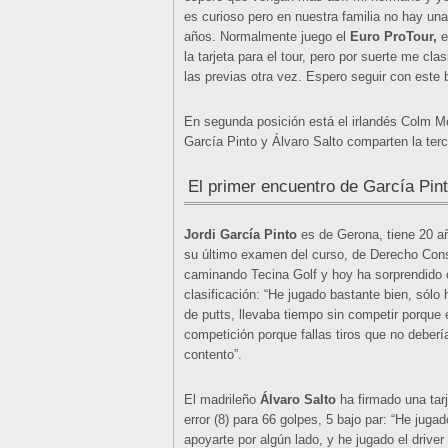
es curioso pero en nuestra familia no hay una
años. Normalmente juego el
Euro ProTour,
e
la tarjeta para el tour, pero por suerte me clas
las previas otra vez. Espero seguir con este 
En segunda posición está el irlandés Colm Mo
García Pinto y Álvaro Salto comparten la terc
El primer encuentro de García Pint
Jordi García Pinto
es de Gerona, tiene 20 año
su último examen del curso, de Derecho Const
caminando Tecina Golf y hoy ha sorprendido c
clasificación: “He jugado bastante bien, sólo 
de putts, llevaba tiempo sin competir porque e
competición porque fallas tiros que no deber
contento”.
El madrileño
Álvaro Salto
ha firmado una tarj
error (8) para 66 golpes, 5 bajo par: “He jug
apoyarte por algún lado, y he jugado el driv