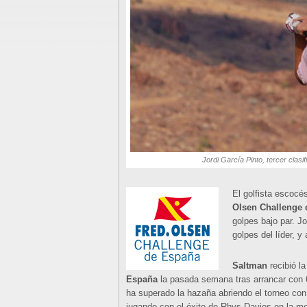
Jordi García Pinto, tercer clasi
El golfista escocés
Olsen Challenge
golpes bajo par. Jo
golpes del líder, y
Saltman
recibió l
España
la pasada semana tras arrancar con 6
ha superado la hazaña abriendo el torneo con 
jugando con el éxito de Rhys Davies en la me