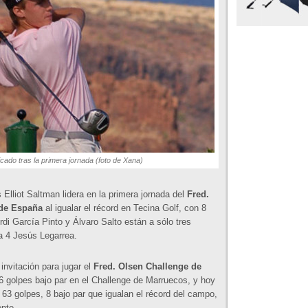
ficado tras la primera jornada (foto de Xana)
 Elliot Saltman lidera en la primera jornada del
Fred.
 de España
al igualar el récord en Tecina Golf, con 8
rdi García Pinto y Álvaro Salto están a sólo tres
 a 4 Jesús Legarrea.
a invitación para jugar el
Fred. Olsen Challenge de
 golpes bajo par en el Challenge de Marruecos, y hoy
63 golpes, 8 bajo par que igualan el récord del campo,
nte.