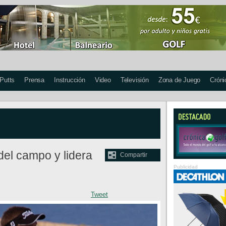
 Putts
Prensa
Instrucción
Video
Televisión
Zona de Juego
Cróni
del campo y lidera
Compartir
Publicidad
Tweet