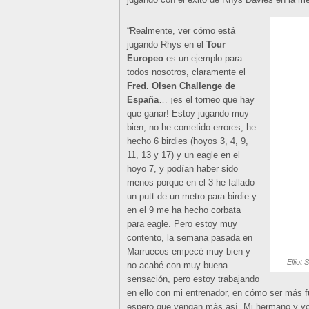
“Realmente, ver cómo está
jugando Rhys en el
Tour
Europeo
es un ejemplo para
todos nosotros, claramente el
Fred. Olsen Challenge de
España
… ¡es el torneo que hay
que ganar! Estoy jugando muy
bien, no he cometido errores, he
hecho 6 birdies (hoyos 3, 4, 9,
11, 13 y 17) y un eagle en el
hoyo 7, y podían haber sido
menos porque en el 3 he fallado
un putt de un metro para birdie y
en el 9 me ha hecho corbata
para eagle. Pero estoy muy
contento, la semana pasada en
Marruecos empecé muy bien y
Elliot
no acabé con muy buena
sensación, pero estoy trabajando
en ello con mi entrenador, en cómo ser más f
espero que vengan más así. Mi hermano y yo 