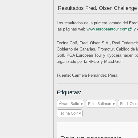
Resultados Fred. Olsen Challenge
Los resultados de la primera jornada del
Fred
las páginas web
www.europeantour.com
y 
Tecina Golf, Fred. Olsen S.A., Real Federaci
Gobierno de Canarias, Promotur, Cabildo de l
Golf, PGA European Tour y Kyocera hacen po
organizado por la RFEG y MatchGolf.
Fuente:
Carmela Fernández Piera
Etiquetas:
Álvaro Salto
Elliot Saltman
Fred. Ols
Tecina Golf