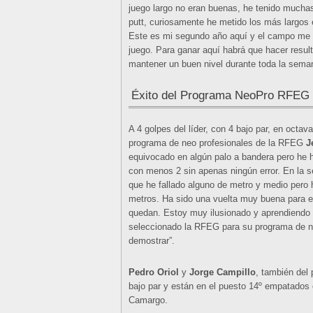
juego largo no eran buenas, he tenido muchas 
putt, curiosamente he metido los más largos 
Este es mi segundo año aquí y el campo me 
juego. Para ganar aquí habrá que hacer resul
mantener un buen nivel durante toda la sema
Éxito del Programa NeoPro RFEG
A 4 golpes del líder, con 4 bajo par, en octav
programa de neo profesionales de la RFEG
J
equivocado en algún palo a bandera pero he h
con menos 2 sin apenas ningún error. En la s
que he fallado alguno de metro y medio pero 
metros. Ha sido una vuelta muy buena para em
quedan. Estoy muy ilusionado y aprendiendo
seleccionado la RFEG para su programa de n
demostrar”.
Pedro Oriol
y
Jorge Campillo
, también del
bajo par y están en el puesto 14º empatados 
Camargo.