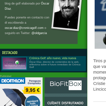
blog de golf elaborado por
Óscar
Díaz
.
Puedes ponerte en contacto con
él escribiendo a
oscar.diaz@cronicagolf.com
o
seguirlo en Twitter:
@oldgarcia
Crónica Golf: año nuevo, vida nueva
Tiros 
Óscar Díaz, director de contenidos de la web,
reflexiona sobre el futuro inmediato de Crónica
que va
Golf
moment
Publicidad
protag
Cristi
Lincic