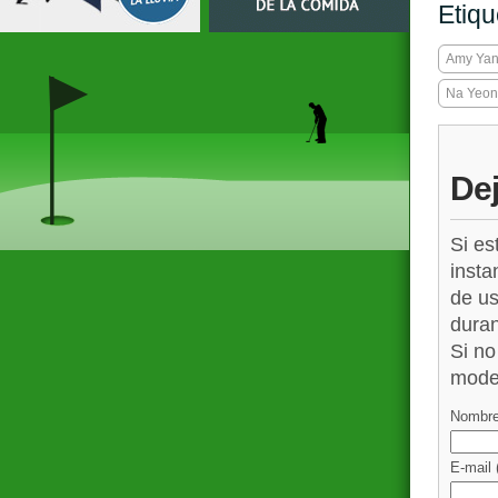
Etiqu
Amy Ya
Na Yeon
De
Si es
insta
de us
duran
Si no
mode
Nombre
E-mail