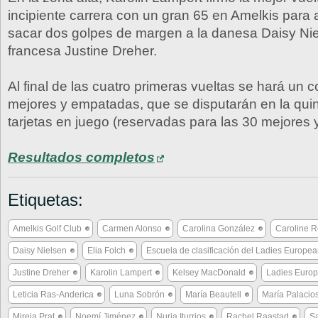
incipiente carrera con un gran 65 en Amelkis para a
sacar dos golpes de margen a la danesa Daisy Nie
francesa Justine Dreher.
Al final de las cuatro primeras vueltas se hará un c
mejores y empatadas, que se disputarán en la quin
tarjetas en juego (reservadas para las 30 mejores
Resultados completos
Etiquetas:
Amelkis Golf Club
Carmen Alonso
Carolina González
Caroline 
Daisy Nielsen
Elia Folch
Escuela de clasificación del Ladies Europea
Justine Dreher
Karolin Lampert
Kelsey MacDonald
Ladies Europ
Leticia Ras-Anderica
Luna Sobrón
María Beautell
María Palacio
Mireia Prat
Noemí Jiménez
Nuria Iturrios
Rachel Raastad
S