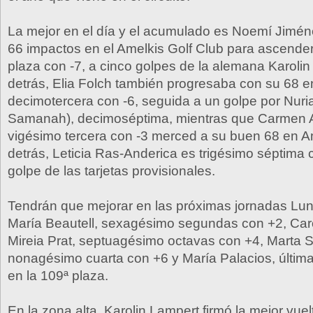
La mejor en el día y el acumulado es Noemí Jimén
66 impactos en el Amelkis Golf Club para ascender 
plaza con -7, a cinco golpes de la alemana Karolin
detrás, Elia Folch también progresaba con su 68 en
decimotercera con -6, seguida a un golpe por Nuria 
Samanah), decimoséptima, mientras que Carmen 
vigésimo tercera con -3 merced a su buen 68 en A
detrás, Leticia Ras-Anderica es trigésimo séptima c
golpe de las tarjetas provisionales.
Tendrán que mejorar en las próximas jornadas Lu
María Beautell, sexagésimo segundas con +2, Car
Mireia Prat, septuagésimo octavas con +4, Marta S
nonagésimo cuarta con +6 y María Palacios, última
en la 109ª plaza.
En la zona alta, Karolin Lampert firmó la mejor vuel