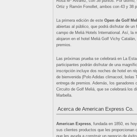
Rosa Mª Álvarez, con 38 puntos. Por último, 
Ortiz y Ramón Fonollet, ambos con 43 y 38 p
La primera edición de este
Open de Golf Me
abiertas al público, que podrá disfrutar de un
campo de Meliá Hotels International. Así, la 
alojaron en el hotel Meliá Golf Vichy Catalán
premios.
Las próximas prueba se celebrará en La Estan
participantes podrán disfrutar de una magnífic
inscripción incluye dos noches de hotel en r
de bienvenida (Polo Adidas climacool, bolas 
entrega de premios. Además, los ganadores de
Circuito de Golf Meliá, que se celebrará los 
Marbella.
Acerca de American Express Co.
American Express
, fundada en 1850, es ho
sus clientes productos que les proporcionan 
que les ayuda a construir un negocio de éxit