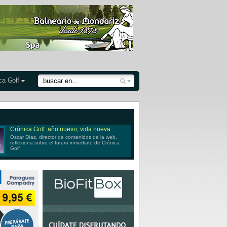
ca Golf
Crónica Golf: año nuevo, vida nueva
Óscar Díaz, director de contenidos de la web,
reflexiona sobre el futuro inmediato de Crónica
Golf