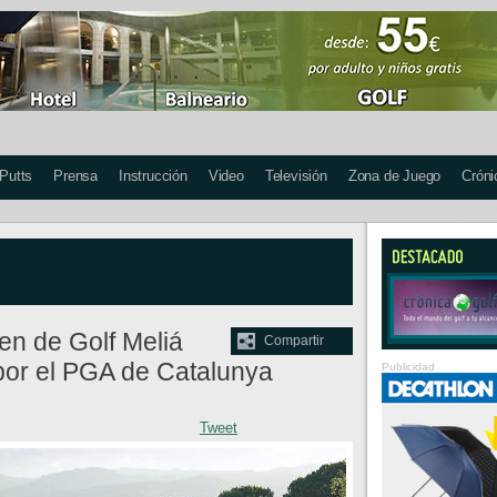
 Putts
Prensa
Instrucción
Video
Televisión
Zona de Juego
Cróni
en de Golf Meliá
Compartir
or el PGA de Catalunya
Publicidad
Tweet