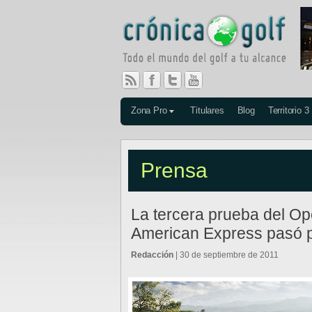
Zona Pro
Titulares
Blog
Territorio 3
Prensa
La tercera prueba del Op
American Express pasó p
Redacción
| 30 de septiembre de 2011