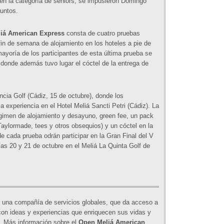
en la categoría de seniors, se impusieron Domingo
untos.
liá American Express
consta de cuatro pruebas
 fin de semana de alojamiento en los hoteles a pie de
mayoría de los participantes de esta última prueba se
, donde además tuvo lugar el cóctel de la entrega de
cia Golf (Cádiz, 15 de octubre), donde los
a experiencia en el Hotel Meliá Sancti Petri (Cádiz). La
égimen de alojamiento y desayuno, green fee, un pack
Taylormade, tees y otros obsequios) y un cóctel en la
 cada prueba odrán participar en la Gran Final del V
días 20 y 21 de octubre en el Meliá La Quinta Golf de
y una compañía de servicios globales, que da acceso a
con ideas y experiencias que enriquecen sus vidas y
o. Más información sobre el
Open Meliá American