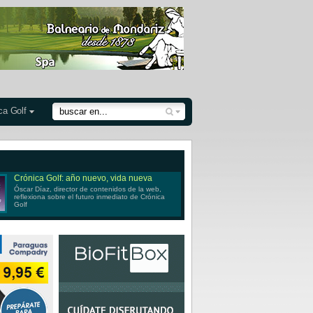
ca Golf
Crónica Golf: año nuevo, vida nueva
Óscar Díaz, director de contenidos de la web,
reflexiona sobre el futuro inmediato de Crónica
Golf