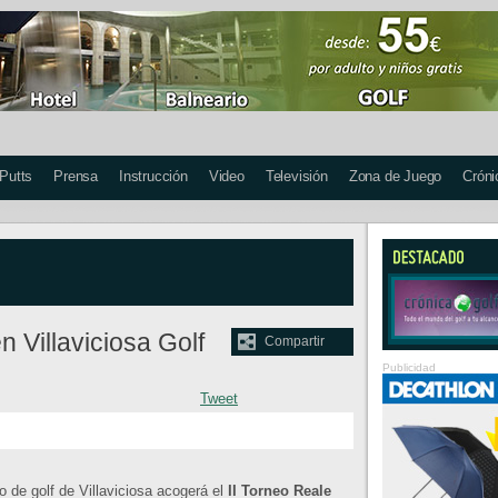
 Putts
Prensa
Instrucción
Video
Televisión
Zona de Juego
Cróni
 Villaviciosa Golf
Compartir
Publicidad
Tweet
 de golf de Villaviciosa acogerá el
II Torneo Reale