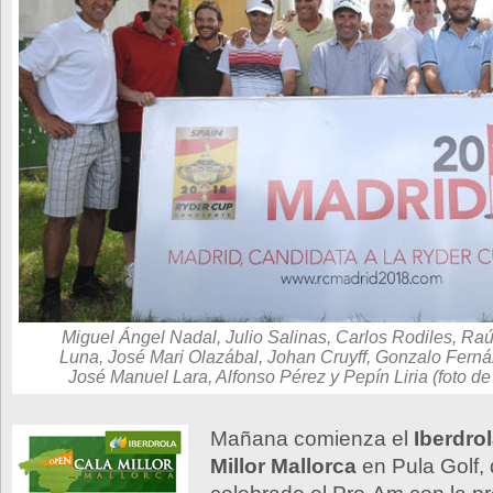
Miguel Ángel Nadal, Julio Salinas, Carlos Rodiles, Raú
Luna, José Mari Olazábal, Johan Cruyff, Gonzalo Fern
José Manuel Lara, Alfonso Pérez y Pepín Liria (foto de
Mañana comienza el
Iberdro
Millor Mallorca
en Pula Golf,