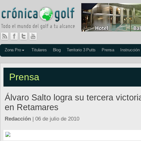
Zona Pro
Titulares
Blog
Territorio 3 Putts
Prensa
Instrucción
Prensa
Álvaro Salto logra su tercera victori
en Retamares
Redacción
| 06 de julio de 2010