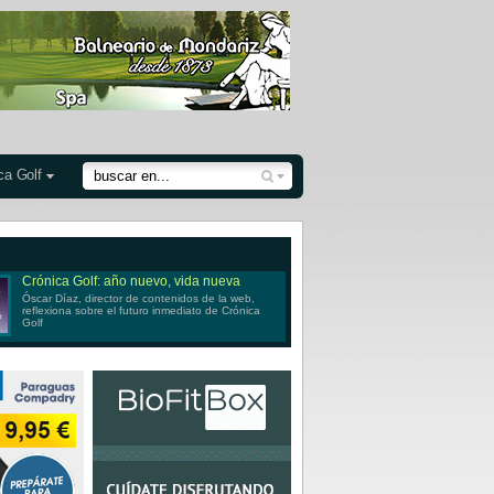
ca Golf
Crónica Golf: año nuevo, vida nueva
Óscar Díaz, director de contenidos de la web,
reflexiona sobre el futuro inmediato de Crónica
Golf