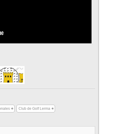
onales
Club de Golf Lerma