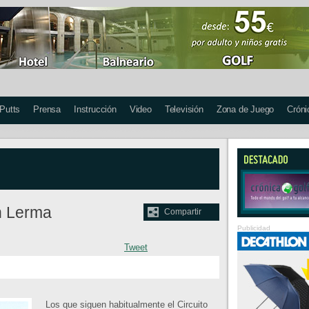
 Putts
Prensa
Instrucción
Video
Televisión
Zona de Juego
Cróni
en Lerma
Compartir
Publicidad
Tweet
Los que siguen habitualmente el Circuito