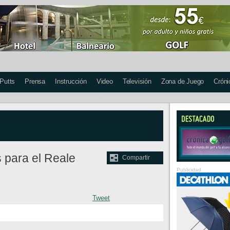
 Putts
Prensa
Instrucción
Video
Televisión
Zona de Juego
Cróni
s para el Reale
Compartir
Publicidad
Tweet