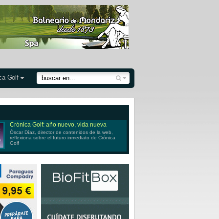
ca Golf
Crónica Golf: año nuevo, vida nueva
Óscar Díaz, director de contenidos de la web,
reflexiona sobre el futuro inmediato de Crónica
Golf