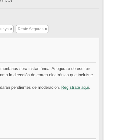
ió FCG)
lunya
Reale Seguros
comentarios será instantánea. Asegúrate de escribir
mo la dirección de correo electrónico que incluiste
uedarán pendientes de moderación.
Regístrate aquí
.