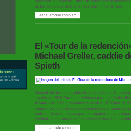
quien con su proyecto
Little Linksters
para la enseñanza
de los concursos más divertidos para niños del año.
Leer el artículo completo.
El «Tour de la redención
Michael Greller, caddie 
Spieth
ida nueva
os de la web,
iato de Crónica
Michael Greller es el caddie de Jordan Spieth. El cons
jugador del
PGA Tour
, fue definitivo para que Greller ll
Amateur
en 2011 y posteriormente en el
US Open
de 20
primera posición, todavía en condición de amateur. En 
profesor de matemáticas para acompañar al joven fenóme
revelado como una de las mejores decisiones de su vida
Leer el artículo completo.