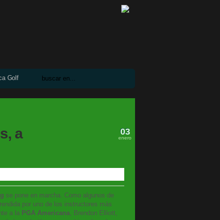
ca Golf
s, a
03
enero
ng
se pone en marcha. Como algunos de
rendida por uno de los instructores más
nte a la
PGA Americana
, Brendon Elliott,