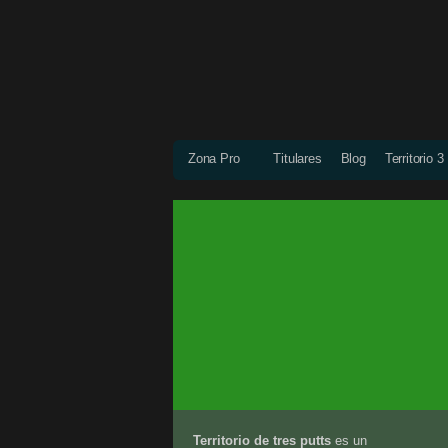
Zona Pro
Titulares
Blog
Territorio 3
Territorio de tres putts
es un