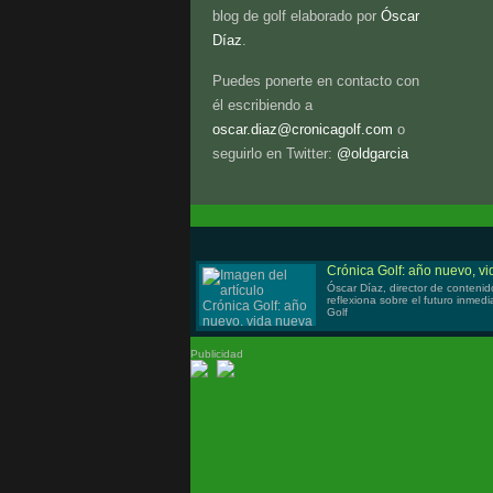
blog de golf elaborado por
Óscar
Díaz
.
Puedes ponerte en contacto con
él escribiendo a
oscar.diaz@cronicagolf.com
o
seguirlo en Twitter:
@oldgarcia
Crónica Golf: año nuevo, v
Óscar Díaz, director de contenid
reflexiona sobre el futuro inmed
Golf
Publicidad