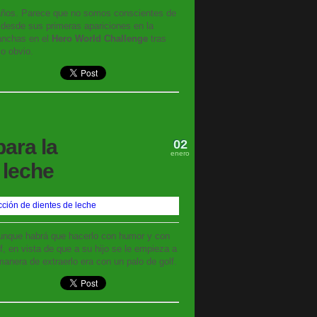
 años. Parece que no somos conscientes de
desde sus primeras apariciones en la
canchas en el
Hero World Challenge
tras
o obvio.
para la
02
enero
 leche
nque habrá que hacerlo con humor y con
, en vista de que a su hijo se le empieza a
anera de extraerlo era con un palo de golf.