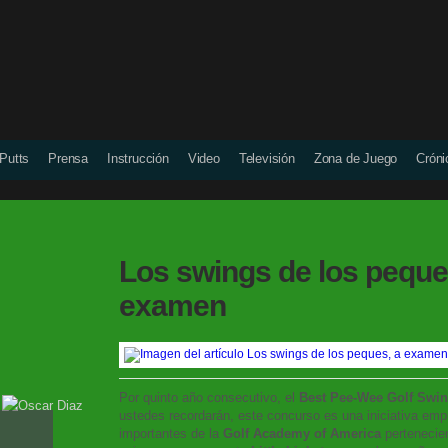
 Putts
Prensa
Instrucción
Video
Televisión
Zona de Juego
Cróni
Los swings de los peque
examen
Por quinto año consecutivo, el
Best Pee-Wee Golf Swi
ustedes recordarán, este concurso es una iniciativa emp
importantes de la
Golf Academy of America
pertenecie