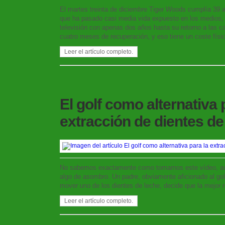
El martes treinta de diciembre Tiger Woods cumplía 39
que ha pasado casi media vida expuesto en los medios, 
televisión con apenas dos años hasta su retorno a las 
cuatro meses de recuperación, y eso tiene un coste físic
Leer el artículo completo.
El golf como alternativa 
extracción de dientes de
No sabemos exactamente como tomarnos este vídeo, au
algo de asombro. Un padre, obviamente aficionado al golf
mover uno de los dientes de leche, decide que la mejor m
Leer el artículo completo.