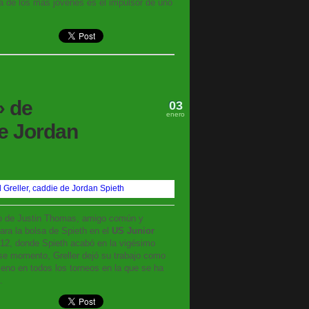
 de los más jóvenes es el impulsor de uno
» de
03
enero
de Jordan
ejo de Justin Thomas, amigo común y
evara la bolsa de Spieth en el
US Junior
12, donde Spieth acabó en la vigésimo
ese momento, Greller dejó su trabajo como
no en todos los torneos en la que se ha
.