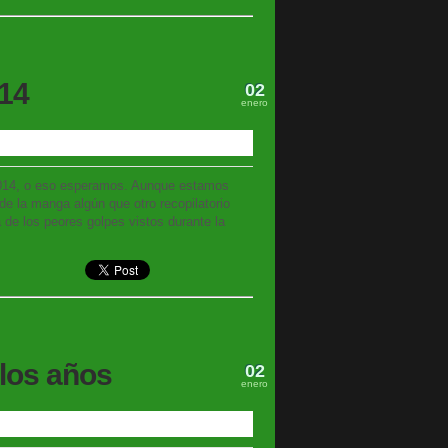
014
02
enero
2014, o eso esperamos. Aunque estamos
de la manga algún que otro recopilatorio
 de los peores golpes vistos durante la
 los años
02
enero