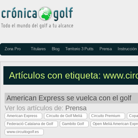
Zona Pro
Titulares
Blog
Territorio 3 Putts
Prensa
Instrucción
Artículos con etiqueta: www.circ
American Express se vuelca con el golf
Ver los artículos de:
Prensa
American Express
Circuito de Golf Meliá
Circuito Premium
Copa
Federació Catalana de Golf
Gambito Golf
Open Meliá American Expr
www.circuitogolf.es