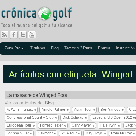
Zona Pro
Titulares
Blog
Territorio 3 Putts
Prensa
Instrucción
Artículos con etiqueta: Winged
La masacre de Winged Foot
Ver los artículos de:
Blog
A. W. Tillinghast
Arnold Palmer
Asian Tour
Bert Yancey
Cla
Congressional Country Club
Dick Schaap
Especial US Open 2012 en
European Tour
Forrest Fezler
Gary Player
Hale Irwin
Jack N
Johnny Miller
Oakmont
PGA Tour
Ray Floyd
Rory McIlroy