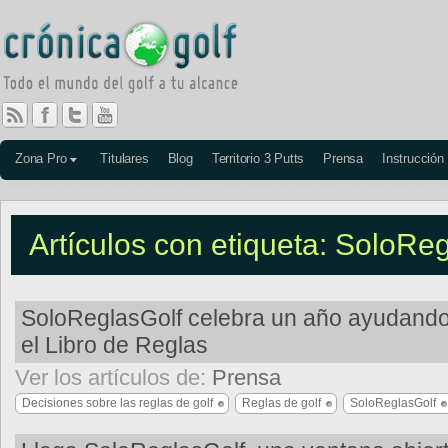
Zona Pro
Titulares
Blog
Territorio 3 Putts
Prensa
Instrucción
Artículos con etiqueta: SoloRe
SoloReglasGolf celebra un año ayudando
el Libro de Reglas
Ver los artículos de:
Prensa
Decisiones sobre las reglas de golf
Reglas de golf
SoloReglasGolf