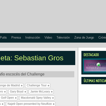
 Putts
Prensa
Instrucción
Video
Televisión
Zona de Juego
Cróni
ueta: Sebastian Gros
afío escocés del Challenge
enge de Madrid
Challenge Tour
ero
Gary Boyd
Jamie McLeary
 Golf Open
Macdonald Spey Valley
a
Najeti Open presented by Neuflize