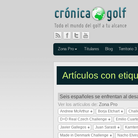
Zona Pro
Titulares
Blog
Territorio 3
Artículos con etiq
Seis españoles se enfrentan al des
Ver los artículos de:
Zona Pro
Andrew McArthur
Borja Etchart
Chall
D+D Real Czech Challenge
Emilio Cuart
Javier Gallegos
Juan Sarasti
Karnten
Made in Denmark Challenge
Nacho Elvir