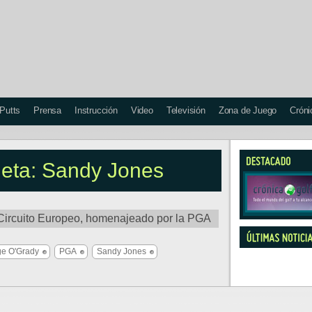
 Putts
Prensa
Instrucción
Video
Televisión
Zona de Juego
Cróni
queta: Sandy Jones
 Circuito Europeo, homenajeado por la PGA
e O'Grady
PGA
Sandy Jones