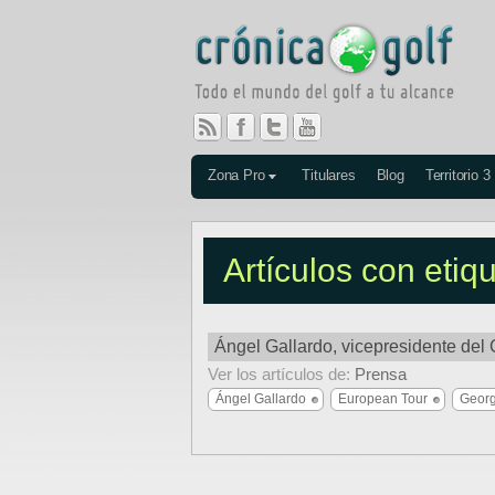
Zona Pro
Titulares
Blog
Territorio 3
Artículos con eti
Ángel Gallardo, vicepresidente del
Ver los artículos de:
Prensa
Ángel Gallardo
European Tour
Georg