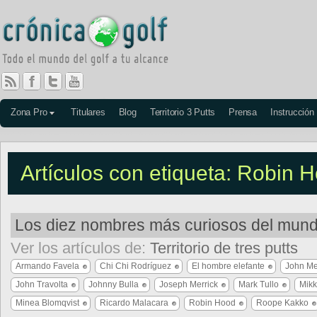
Zona Pro
Titulares
Blog
Territorio 3 Putts
Prensa
Instrucción
Artículos con etiqueta: Robin 
Los diez nombres más curiosos del mundo
Ver los artículos de:
Territorio de tres putts
Armando Favela
Chi Chi Rodríguez
El hombre elefante
John Me
John Travolta
Johnny Bulla
Joseph Merrick
Mark Tullo
Mik
Minea Blomqvist
Ricardo Malacara
Robin Hood
Roope Kakko