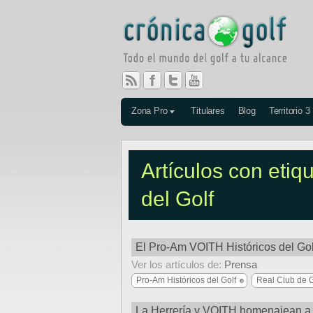
Zona Pro
Titulares
Blog
Territorio 3
Artículos con etiq
del Golf
El Pro-Am VOITH Históricos del Golf
Ver los artículos de:
Prensa
Pro-Am Históricos del Golf
Real Club de G
La Herrería y VOITH homenajean a lo