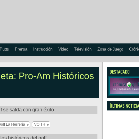
 Putts
Prensa
Instrucción
Video
Televisión
Zona de Juego
Cróni
ueta: Pro-Am Históricos
 se salda con gran éxito
olf La Herrería
VOITH
s históricos del golf