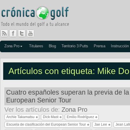
Zona Pro
Titulares
Blog
Territorio 3 Putts
Prensa
Instrucción
Artículos con etiqueta: Mike D
Cuatro españoles superan la previa de la
European Senior Tour
Ver los artículos de:
Zona Pro
Archie Takamatsu
Dick Mast
Emilio Rodríguez
Escuela de clasificación del European Senior Tour
Jae Lee
Jean Laf