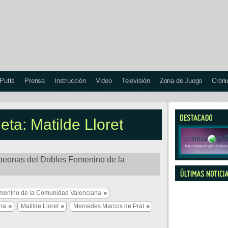
 Putts
Prensa
Instrucción
Video
Televisión
Zona de Juego
Cróni
eta: Matilde Lloret
peonas del Dobles Femenino de la
enino de la Comunidad Valenciana
ana
Matilde Lloret
Mercedes Marcos de Prat