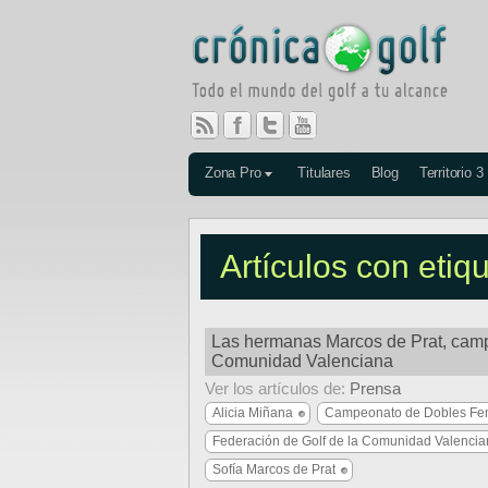
Zona Pro
Titulares
Blog
Territorio 3
Artículos con etiqu
Las hermanas Marcos de Prat, cam
Comunidad Valenciana
Ver los artículos de:
Prensa
Alicia Miñana
Campeonato de Dobles Fem
Federación de Golf de la Comunidad Valenci
Sofía Marcos de Prat