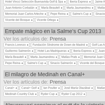
Hotel Vincci Selección Buenavista Golf & Spa
Iberia Express
Jaime A
Juan Antonio Corbalán
María Beautell
Marta Jaumandreu
Matía
Memorial Juan Carlos Arteche
Pepe Reina
Salme's Cup
Sinaci
Vicente del Bosque
Vicente Ortega
Empate mágico en la Salme’s Cup 2013
Ver los artículos de:
Prensa
Francis Lorenzo
Fundación Síndrome de Down de Madrid
Golf Las 
Guillermo Salmerón
Hotel Las Madrigueras
Iberia Express
Juan
María Beautell
Marta Jaumandreu
Matías Prats
Memorial Juan C
Pepe Reina
Salme's Cup
Sinacio Salmerón
Vicente del Bosque
El milagro de Medinah en Canal+
Ver los artículos de:
Prensa
Canal+
Canal+ Golf
Ian Poulter
José María Olazábal
Matías
Medinah Country Club
Ryder Cup
Ryder Cup 2012