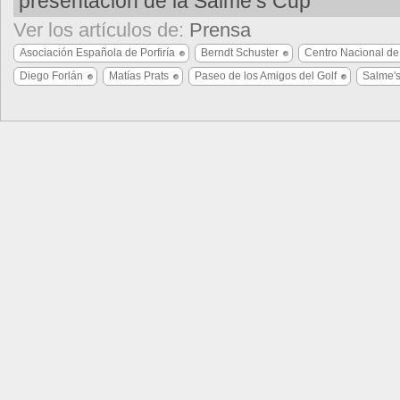
presentación de la Salme’s Cup
Ver los artículos de:
Prensa
Asociación Española de Porfiría
Berndt Schuster
Centro Nacional de
Diego Forlán
Matías Prats
Paseo de los Amigos del Golf
Salme'