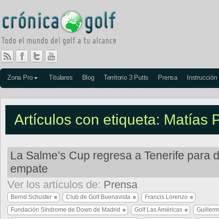
Zona Pro
Titulares
Blog
Territorio 3 Putts
Prensa
Instrucción
Artículos con etiqueta: Matías 
La Salme’s Cup regresa a Tenerife para 
empate
Ver los artículos de:
Prensa
Bernd Schuster
Club de Golf Buenavista
Francis Lorenzo
Fundación Síndrome de Down de Madrid
Golf Las Américas
Guiller