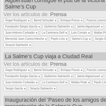
Alguersuari consigue el putt de la victoria
Salme’s Cup
Ver los artículos de:
Prensa
Ángel Rodríguez
Bernd Schuster
Enrique Ponce
Francis Loren
Fundación Sergio García
Guillermo Salmerón
Jaime Alguersuari
Juan Antonio Corbalán
La Caminera Golf
Luis Corralo
Matías Pr
Memorial Juan Carlos Arteche
Pepín Liria
Salme's Cup
Sergio G
Sinacio Salmerón
La Salme’s Cup viaja a Ciudad Real
Ver los artículos de:
Prensa
Ángel Rodríguez
Bernd Schuster
Enrique Ponce
Francis Loren
Fundación Sergio García
Guillermo Salmerón
Jaime Alguersuari
Juan Antonio Corbalán
La Caminera Golf
Matías Prats
Pepín Lir
Sergio García
Sinacio Salmerón
Inauguración del ‘Paseo de los amigos del 