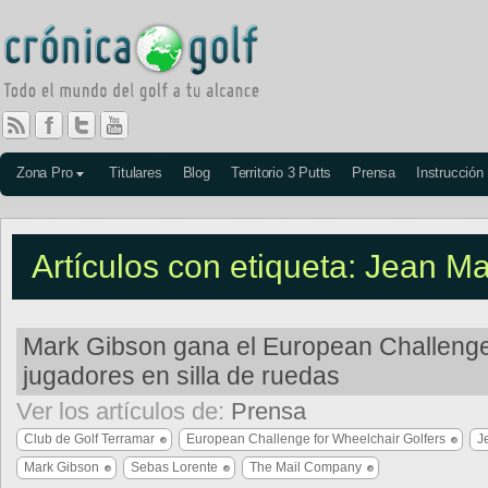
Zona Pro
Titulares
Blog
Territorio 3 Putts
Prensa
Instrucción
Artículos con etiqueta: Jean M
Mark Gibson gana el European Challeng
jugadores en silla de ruedas
Ver los artículos de:
Prensa
Club de Golf Terramar
European Challenge for Wheelchair Golfers
J
Mark Gibson
Sebas Lorente
The Mail Company