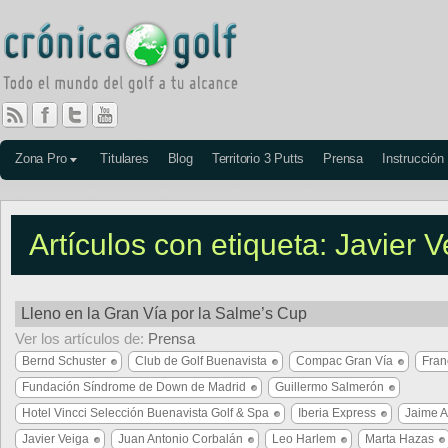
Zona Pro
Titulares
Blog
Territorio 3 Putts
Prensa
Instrucción
Artículos con etiqueta: Javier V
Lleno en la Gran Vía por la Salme’s Cup
Ver los artículos de:
Prensa
Bernd Schuster
Club de Golf Buenavista
Compac Gran Vía
Fran
Fundación Síndrome de Down de Madrid
Guillermo Salmerón
Hotel Vincci Selección Buenavista Golf & Spa
Iberia Express
Jaime A
Javier Veiga
Juan Antonio Corbalán
Leo Harlem
Marta Hazas