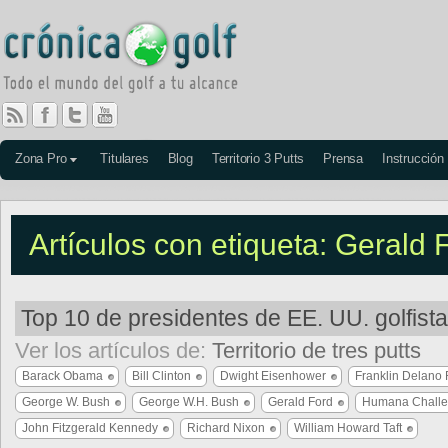
Zona Pro
Titulares
Blog
Territorio 3 Putts
Prensa
Instrucción
Artículos con etiqueta: Gerald 
Top 10 de presidentes de EE. UU. golfist
Ver los artículos de:
Territorio de tres putts
Barack Obama
Bill Clinton
Dwight Eisenhower
Franklin Delano 
George W. Bush
George W.H. Bush
Gerald Ford
Humana Chall
John Fitzgerald Kennedy
Richard Nixon
William Howard Taft