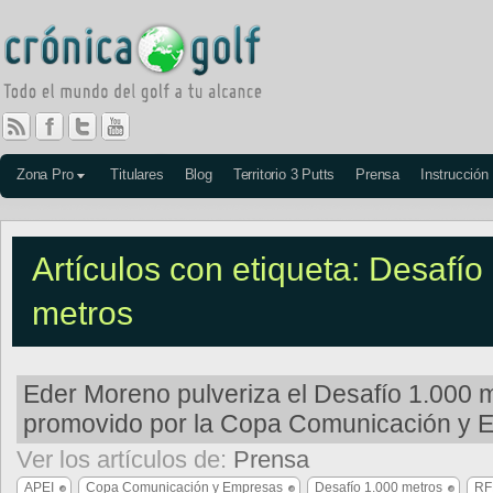
Zona Pro
Titulares
Blog
Territorio 3 Putts
Prensa
Instrucción
Artículos con etiqueta: Desafío
metros
Eder Moreno pulveriza el Desafío 1.000 
promovido por la Copa Comunicación y 
Ver los artículos de:
Prensa
APEI
Copa Comunicación y Empresas
Desafío 1.000 metros
RF