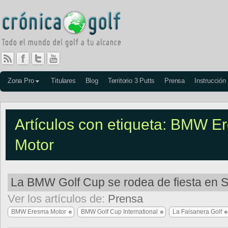
Zona Pro
Titulares
Blog
Territorio 3 Putts
Prensa
Instrucción
Artículos con etiqueta: BMW E
Motor
La BMW Golf Cup se rodea de fiesta en 
Ver los artículos de:
Prensa
BMW Eresma Motor
BMW Golf Cup International
La Faisanera Golf