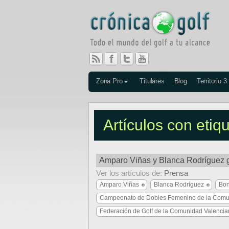
Zona Pro
Titulares
Blog
Territorio 3
Artículos con eti
Amparo Viñas y Blanca Rodríguez 
Ver los artículos de:
Prensa
Amparo Viñas
Blanca Rodríguez
Bon
Campeonato de Dobles Femenino de la Comu
Federación de Golf de la Comunidad Valenci