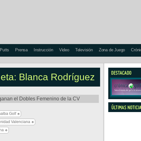
 Putts
Prensa
Instrucción
Video
Televisión
Zona de Juego
Cróni
queta: Blanca Rodríguez
ganan el Dobles Femenino de la CV
alba Golf
nidad Valenciana
ana