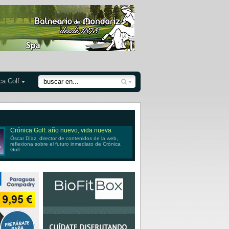
ca Golf
Crónica Golf: año nuevo, vida nueva
Óscar Díaz, director de contenidos de la web,
reflexiona sobre el futuro inmediato de Crónica
Golf