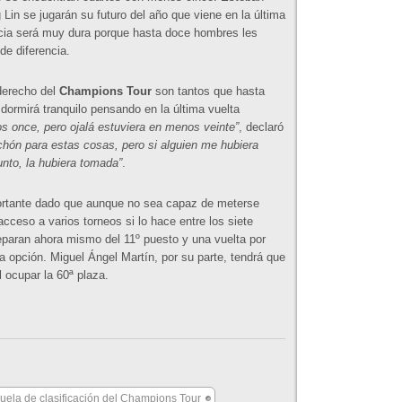
 Lin se jugarán su futuro del año que viene en la última
cia será muy dura porque hasta doce hombres les
de diferencia.
 derecho del
Champions Tour
son tantos que hasta
 dormirá tranquilo pensando en la última vuelta
os once, pero ojalá estuviera en menos veinte”
, declaró
chón para estas cosas, pero si alguien me hubiera
unto, la hubiera tomada”
.
portante dado que aunque no sea capaz de meterse
acceso a varios torneos si lo hace entre los siete
separan ahora mismo del 11º puesto y una vuelta por
a opción. Miguel Ángel Martín, por su parte, tendrá que
l ocupar la 60ª plaza.
uela de clasificación del Champions Tour