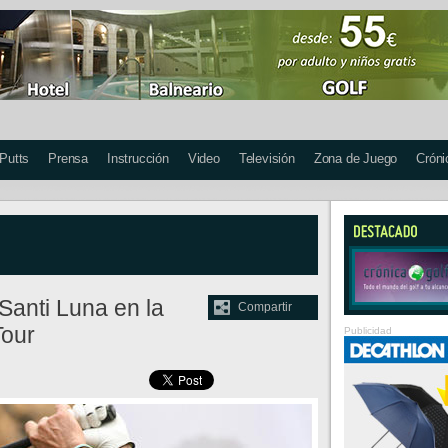
 Putts
Prensa
Instrucción
Video
Televisión
Zona de Juego
Cróni
Santi Luna en la
Compartir
Tour
Publicidad