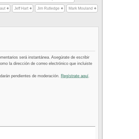
haut
Jeff Hart
Jim Rutledge
Mark Mouland
comentarios será instantánea. Asegúrate de escribir
mo la dirección de correo electrónico que incluiste
uedarán pendientes de moderación.
Regístrate aquí
.