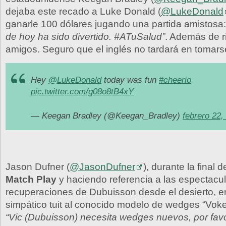
dejaba este recado a Luke Donald (
@LukeDonald
ganarle 100 dólares jugando una partida amistosa
de hoy ha sido divertido. #ATuSalud”
. Además de r
amigos. Seguro que el inglés no tardará en tomars
Hey
@LukeDonald
today was fun
#cheerio
pic.twitter.com/g08o8tB4xY
— Keegan Bradley (@Keegan_Bradley)
febrero 22,
Jason Dufner (
@JasonDufner
), durante la final d
Match Play
y haciendo referencia a las espectacu
recuperaciones de Dubuisson desde el desierto, e
simpático tuit al conocido modelo de wedges “Vokey”
“Vic (Dubuisson) necesita wedges nuevos, por favo