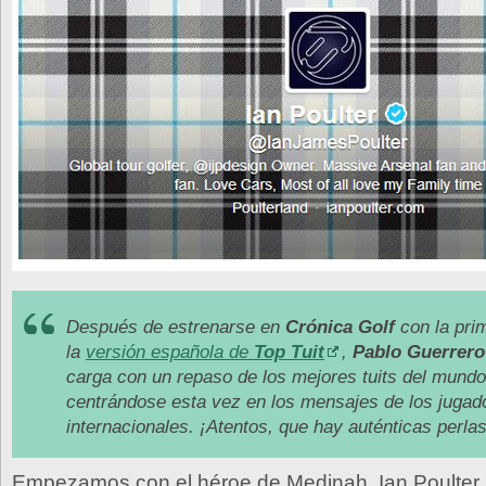
Después de estrenarse en
Crónica Golf
con la pri
la
versión española de
Top Tuit
,
Pablo Guerrero
carga con un repaso de los mejores tuits del mundo 
centrándose esta vez en los mensajes de los jugad
internacionales. ¡Atentos, que hay auténticas perlas
Empezamos con el héroe de Medinah, Ian Poulter