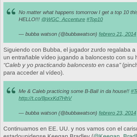
No matter what happens tomorrow I get a top 10 t
HELLO!!!
@WGC_Accenture
#Top10
— bubba watson (@bubbawatson)
febrero 21, 2014
Siguiendo con Bubba, el jugador zurdo regalaba a
un entrañable vídeo jugando a baloncesto con su h
“Caleb y yo practicando baloncesto en casa”
(pinc
para acceder al vídeo).
Me & Caleb practicing some B-Ball in da house!!
#T
http://t.co/8pxxKd7HhV
— bubba watson (@bubbawatson)
febrero 23, 2014
Continuamos en EE. UU. y nos vamos con el caris
estadounidense Keegan Bradley (
@Keegan_Bradl