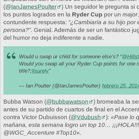
(
@IanJamesPoulter
) Un seguidor le pregunta si
los puntos logrados en la
Ryder Cup
por un
major
contundente respuesta:
“¿Cambiaría a su hijo por e
persona?”
. Genial. Además de ser un fantástico ju
del humor no deja indiferente a nadie.
Would u swap ur child for someone else’s? “
@Hillst
Would you swap all your Ryder Cup points for one 
title?;
#surely
”
— Ian Poulter (@IanJamesPoulter)
febrero 25, 201
Bubba Watson (
@bubbawatson
) bromeaba la s
antes de su partido de cuartos de final en el Acce
contra Victor Dubuisson (
@Vdubush
):
«Pase lo 
mañana, esta semana logro un top 10… ¡¡¡HOLA!!!
@WGC_Accenture #Top10».