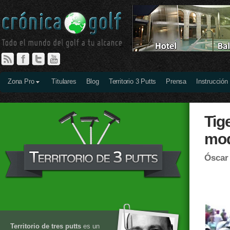
Zona Pro
Titulares
Blog
Territorio 3 Putts
Prensa
Instrucción
Tig
mod
Óscar
Territorio de tres putts
es un