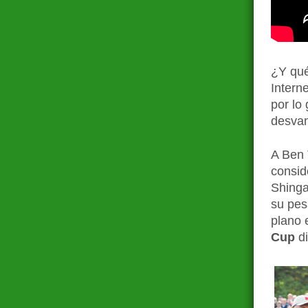
¿Y qu
Intern
por lo
desvan
A Ben 
consid
Shinga
su pes
plano 
Cup
di