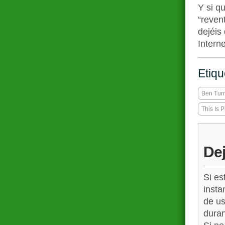
Y si q
“reven
dejéis 
Interne
Etiqu
Ben Tur
This Is
De
Si es
insta
de us
duran