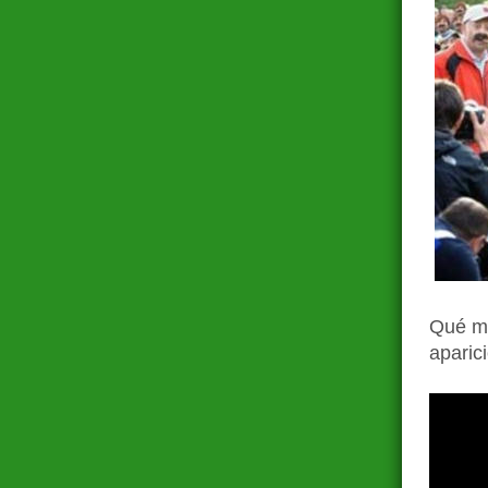
Qué me
aparic