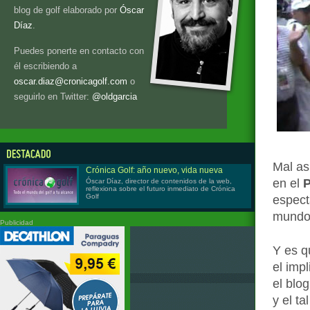
blog de golf elaborado por
Óscar
Díaz
.
Puedes ponerte en contacto con
él escribiendo a
oscar.diaz@cronicagolf.com
o
seguirlo en Twitter:
@oldgarcia
Mal as
Crónica Golf: año nuevo, vida nueva
en el
Óscar Díaz, director de contenidos de la web,
reflexiona sobre el futuro inmediato de Crónica
Golf
espect
mundo 
Publicidad
Y es q
el imp
el blo
y el t