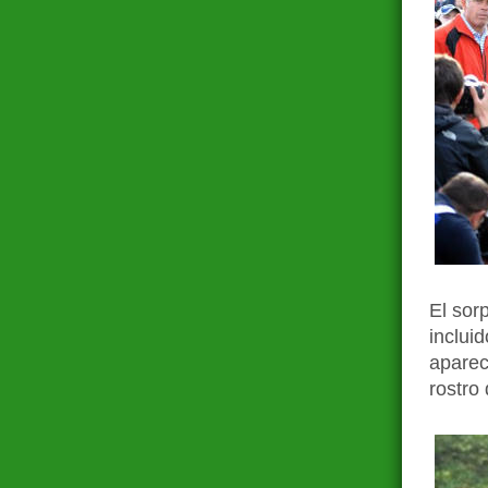
El sor
inclui
aparec
rostro 