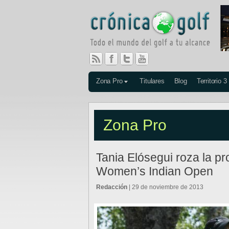
Zona Pro
Titulares
Blog
Territorio 3
Zona Pro
Tania Elósegui roza la p
Women’s Indian Open
Redacción
| 29 de noviembre de 2013