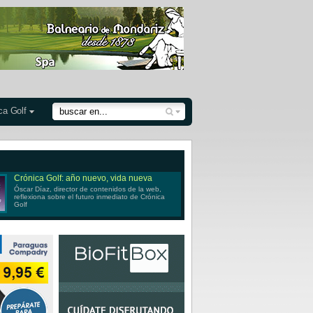
ca Golf
Crónica Golf: año nuevo, vida nueva
Óscar Díaz, director de contenidos de la web,
reflexiona sobre el futuro inmediato de Crónica
Golf