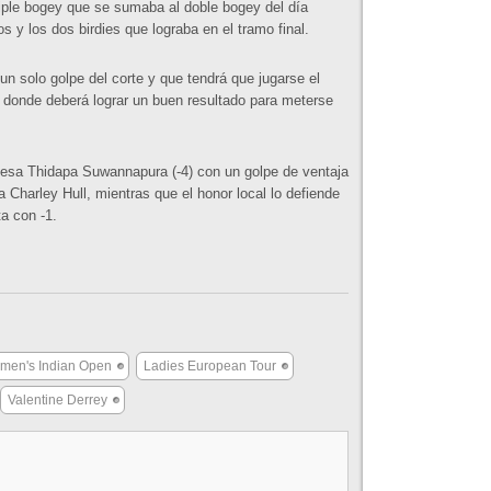
riple bogey que se sumaba al doble bogey del día
s y los dos birdies que lograba en el tramo final.
un solo golpe del corte y que tendrá que jugarse el
, donde deberá lograr un buen resultado para meterse
andesa Thidapa Suwannapura (-4) con un golpe de ventaja
a Charley Hull, mientras que el honor local lo defiende
a con -1.
men's Indian Open
Ladies European Tour
Valentine Derrey