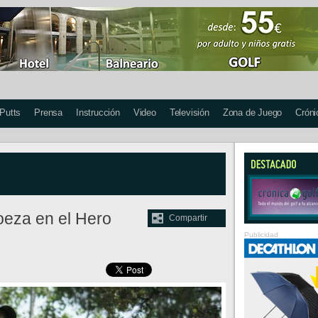
 Putts
Prensa
Instrucción
Video
Televisión
Zona de Juego
Cróni
roeza en el Hero
Compartir
Publicidad