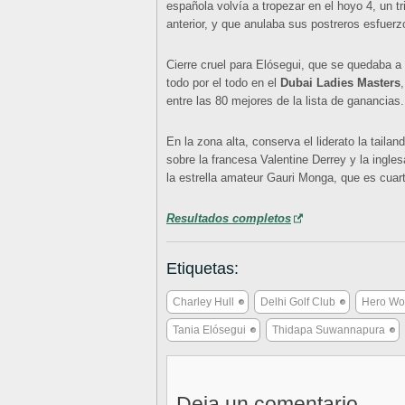
española volvía a tropezar en el hoyo 4, un t
anterior, y que anulaba sus postreros esfuerzo
Cierre cruel para Elósegui, que se quedaba a 
todo por el todo en el
Dubai Ladies Masters
entre las 80 mejores de la lista de ganancias.
En la zona alta, conserva el liderato la tail
sobre la francesa Valentine Derrey y la ingles
la estrella amateur Gauri Monga, que es cuart
Resultados completos
Etiquetas:
Charley Hull
Delhi Golf Club
Hero Wo
Tania Elósegui
Thidapa Suwannapura
Deja un comentario