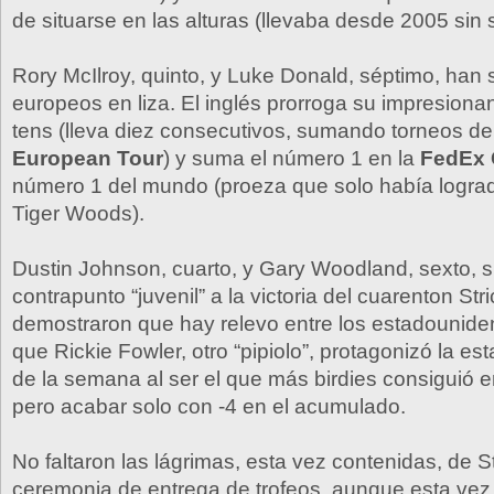
de situarse en las alturas (llevaba desde 2005 sin 
Rory McIlroy, quinto, y Luke Donald, séptimo, han 
europeos en liza. El inglés prorroga su impresiona
tens (lleva diez consecutivos, sumando torneos de
European Tour
) y suma el número 1 en la
FedEx
número 1 del mundo (proeza que solo había logra
Tiger Woods).
Dustin Johnson, cuarto, y Gary Woodland, sexto, s
contrapunto “juvenil” a la victoria del cuarenton Stri
demostraron que hay relevo entre los estadounide
que Rickie Fowler, otro “pipiolo”, protagonizó la es
de la semana al ser el que más birdies consiguió en
pero acabar solo con -4 en el acumulado.
No faltaron las lágrimas, esta vez contenidas, de St
ceremonia de entrega de trofeos, aunque esta vez