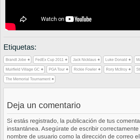
Etiquetas:
Brandt Jobe
FedEx Cup 2011
Jack Nicklaus
Luke Donald
Ma
Muirfield Village GC
PGA Tour
Rickie Fowler
Rory McIlroy
St
The Memorial Tournament
Deja un comentario
Si estás registrado, la publicación de tus comenta
instantánea. Asegúrate de escribir correctamente 
nombre de usuario como la dirección de correo e