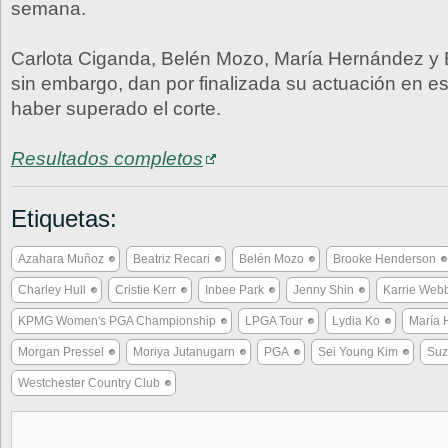
semana.
Carlota Ciganda, Belén Mozo, María Hernández y B
sin embargo, dan por finalizada su actuación en e
haber superado el corte.
Resultados completos
Etiquetas:
Azahara Muñoz
Beatriz Recari
Belén Mozo
Brooke Henderson
Charley Hull
Cristie Kerr
Inbee Park
Jenny Shin
Karrie Web
KPMG Women's PGA Championship
LPGA Tour
Lydia Ko
María 
Morgan Pressel
Moriya Jutanugarn
PGA
Sei Young Kim
Suz
Westchester Country Club