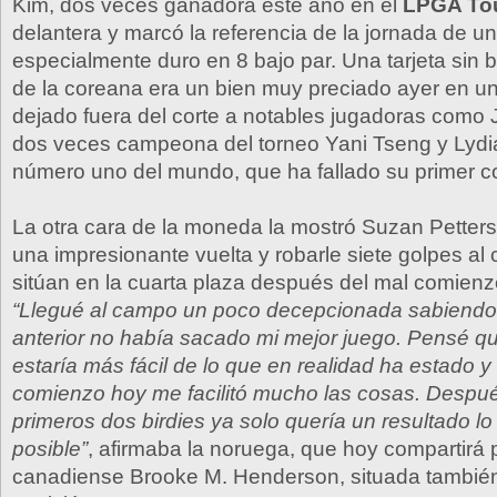
Kim, dos veces ganadora este año en el
LPGA To
delantera y marcó la referencia de la jornada de un
especialmente duro en 8 bajo par. Una tarjeta sin
de la coreana era un bien muy preciado ayer en u
dejado fuera del corte a notables jugadoras como 
dos veces campeona del torneo Yani Tseng y Lydia
número uno del mundo, que ha fallado su primer c
La otra cara de la moneda la mostró Suzan Petterse
una impresionante vuelta y robarle siete golpes al
sitúan en la cuarta plaza después del mal comienz
“Llegué al campo un poco decepcionada sabiendo 
anterior no había sacado mi mejor juego. Pensé q
estaría más fácil de lo que en realidad ha estado 
comienzo hoy me facilitó mucho las cosas. Despué
primeros dos birdies ya solo quería un resultado l
posible”
, afirmaba la noruega, que hoy compartirá p
canadiense Brooke M. Henderson, situada también