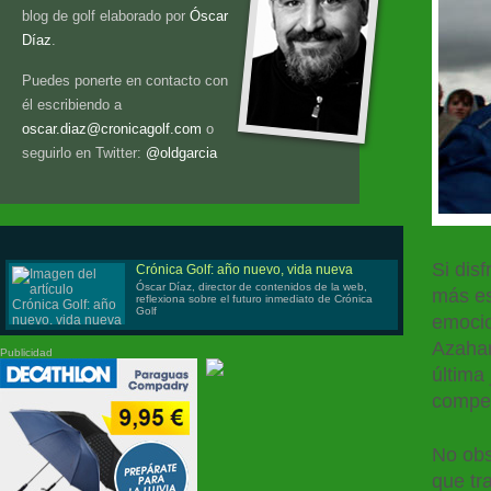
blog de golf elaborado por
Óscar
Díaz
.
Puedes ponerte en contacto con
él escribiendo a
oscar.diaz@cronicagolf.com
o
seguirlo en Twitter:
@oldgarcia
Si dis
Crónica Golf: año nuevo, vida nueva
Óscar Díaz, director de contenidos de la web,
más es
reflexiona sobre el futuro inmediato de Crónica
Golf
emocio
Azahar
Publicidad
última
compet
No obs
que tr