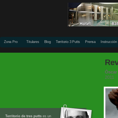
Zona Pro
Titulares
Blog
Territorio 3 Putts
Prensa
Instrucción
Rev
Óscar
2011
Territorio de tres putts
es un