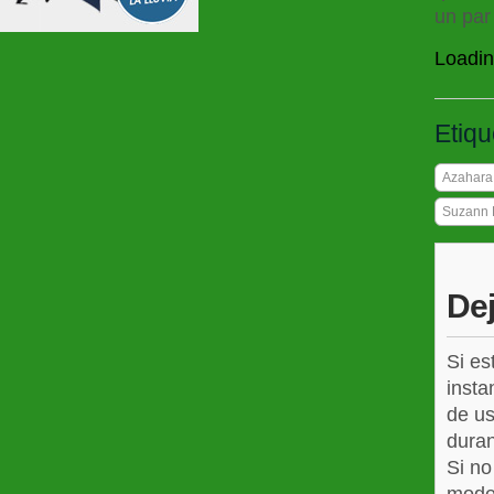
un par
Loadin
Etiqu
Azahara
Suzann 
De
Si es
insta
de us
duran
Si no
mode