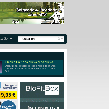
ca Golf
Crónica Golf: año nuevo, vida nueva
Óscar Díaz, director de contenidos de la web,
reflexiona sobre el futuro inmediato de Crónica
Golf