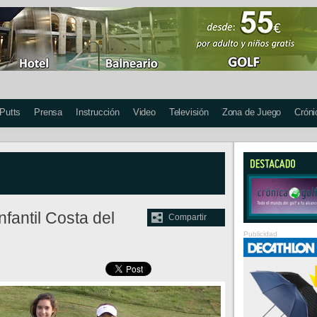
 Putts
Prensa
Instrucción
Video
Televisión
Zona de Juego
Cróni
nfantil Costa del
Compartir
Publicidad