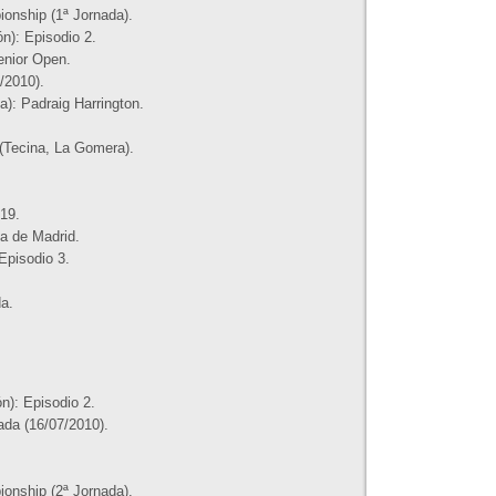
onship (1ª Jornada).
n): Episodio 2.
enior Open.
/2010).
): Padraig Harrington.
(Tecina, La Gomera).
19.
a de Madrid.
Episodio 3.
a.
n): Episodio 2.
da (16/07/2010).
onship (2ª Jornada).