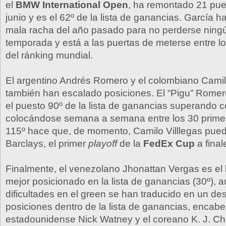
el
BMW International Open
, ha remontado 21 pue
junio y es el 62º de la lista de ganancias. García h
mala racha del año pasado para no perderse ning
temporada y está a las puertas de meterse entre l
del ránking mundial.
El argentino Andrés Romero y el colombiano Camil
también han escalado posiciones. El “Pigu” Rome
el puesto 90º de la lista de ganancias superando c
colocándose semana a semana entre los 30 primer
115º hace que, de momento, Camilo Villlegas pueda
Barclays, el primer
playoff
de la
FedEx Cup
a final
Finalmente, el venezolano Jhonattan Vergas es el
mejor posicionado en la lista de ganancias (30º), 
dificultades en el green se han traducido en un de
posiciones dentro de la lista de ganancias, encabe
estadounidense Nick Watney y el coreano K. J. Ch