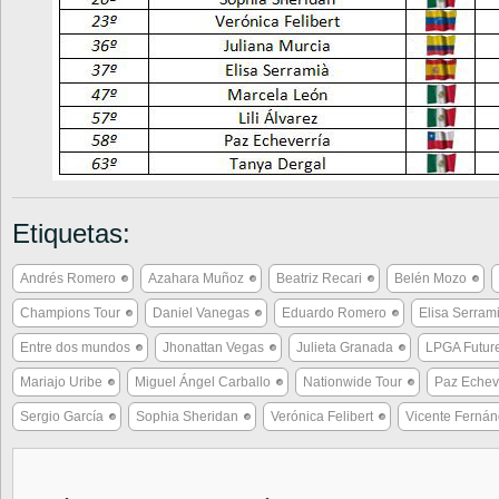
Etiquetas:
Andrés Romero
Azahara Muñoz
Beatriz Recari
Belén Mozo
Champions Tour
Daniel Vanegas
Eduardo Romero
Elisa Serram
Entre dos mundos
Jhonattan Vegas
Julieta Granada
LPGA Future
Mariajo Uribe
Miguel Ángel Carballo
Nationwide Tour
Paz Echev
Sergio García
Sophia Sheridan
Verónica Felibert
Vicente Ferná