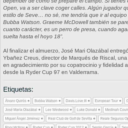
depender de cómo se prepare el campo. Si tienes 
Open, va a ser clave coger calles. Algún jugador q
estilo de Seve… no sé, me tendría que ir al equipo
Bubba Watson. Graeme McDowell también se par
cuanto carácter, es un perro de presa, cuando agar
suelta hasta el hoyo 18”.
Al finalizar el almuerzo, José Mari Olazábal entreg
Ybañez Creus, director de Marqués de Riscal, una r
en agradecimiento por su copatrocinio y fidelidad 
desde la Ryder Cup 97 en Valderrama.
Etiquetas:
Álvaro Quirós
Bubba Watson
Davis Love III
European Tour
José María Olazábal
Lee Westwood
Luke Donald
Medinah Count
Miguel Ángel Jiménez
Real Club de Golf de Sevilla
Reale Seguros O
Rory McIlroy
Ryder Cup
Ryder Cup 2012
Sergio García
Sev