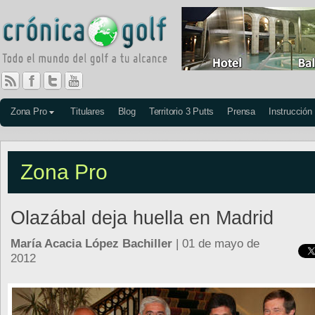
Zona Pro
Titulares
Blog
Territorio 3 Putts
Prensa
Instrucción
Zona Pro
Olazábal deja huella en Madrid
María Acacia López Bachiller
| 01 de mayo de
2012