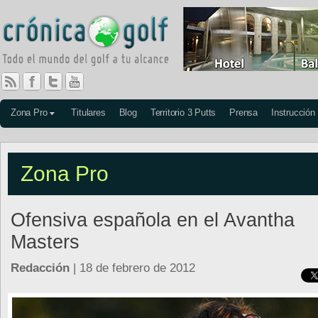
Zona Pro
Titulares
Blog
Territorio 3 Putts
Prensa
Instrucción
Zona Pro
Ofensiva española en el Avantha
Masters
Redacción
| 18 de febrero de 2012