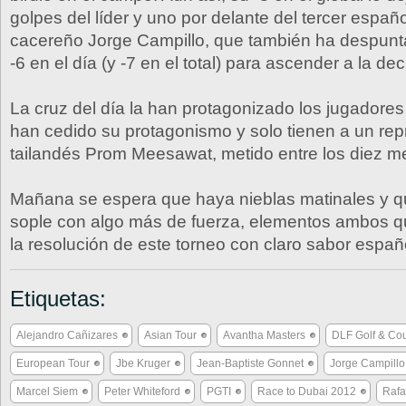
golpes del líder y uno por delante del tercer español
cacereño Jorge Campillo, que también ha despunt
-6 en el día (y -7 en el total) para ascender a la de
La cruz del día la han protagonizado los jugadores
han cedido su protagonismo y solo tienen a un rep
tailandés Prom Meesawat, metido entre los diez me
Mañana se espera que haya nieblas matinales y qu
sople con algo más de fuerza, elementos ambos q
la resolución de este torneo con claro sabor españ
Etiquetas:
Alejandro Cañizares
Asian Tour
Avantha Masters
DLF Golf & Cou
European Tour
Jbe Kruger
Jean-Baptiste Gonnet
Jorge Campillo
Marcel Siem
Peter Whiteford
PGTI
Race to Dubai 2012
Rafa