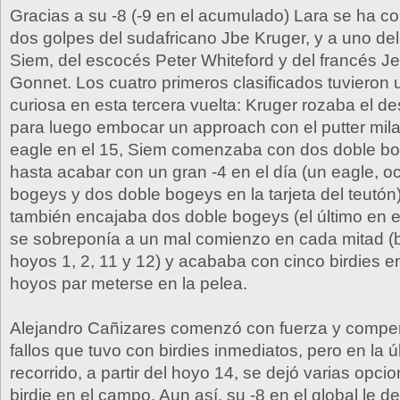
Gracias a su -8 (-9 en el acumulado) Lara se ha co
dos golpes del sudafricano Jbe Kruger, y a uno de
Siem, del escocés Peter Whiteford y del francés J
Gonnet. Los cuatro primeros clasificados tuvieron 
curiosa en esta tercera vuelta: Kruger rozaba el de
para luego embocar un approach con el putter mil
eagle en el 15, Siem comenzaba con dos doble b
hasta acabar con un gran -4 en el día (un eagle, oc
bogeys y dos doble bogeys en la tarjeta del teutón)
también encajaba dos doble bogeys (el último en e
se sobreponía a un mal comienzo en cada mitad (
hoyos 1, 2, 11 y 12) y acababa con cinco birdies en
hoyos par meterse en la pelea.
Alejandro Cañizares comenzó con fuerza y compe
fallos que tuvo con birdies inmediatos, pero en la ú
recorrido, a partir del hoyo 14, se dejó varias opci
birdie en el campo. Aun así, su -8 en el global le de