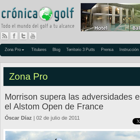
Zona Pro
Titulares
Blog
Territorio 3 Putts
Prensa
Instrucción
Zona Pro
Morrison supera las adversidades 
el Alstom Open de France
Óscar Díaz
| 02 de julio de 2011