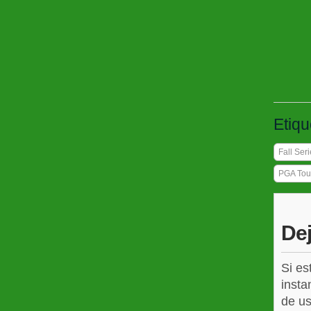
Etiqu
Fall Ser
PGA Tou
De
Si es
insta
de us