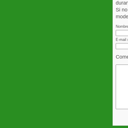
duran
Si no
mode
Nombre
E-mail
Come