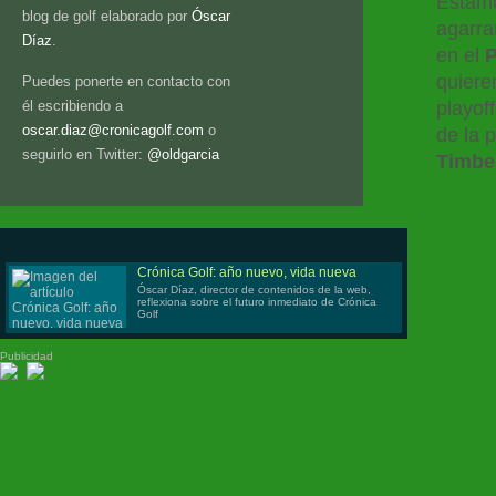
Estam
blog de golf elaborado por
Óscar
agarra
Díaz
.
en el
quiere
Puedes ponerte en contacto con
playof
él escribiendo a
oscar.diaz@cronicagolf.com
o
de la 
seguirlo en Twitter:
@oldgarcia
Timber
Crónica Golf: año nuevo, vida nueva
Óscar Díaz, director de contenidos de la web,
reflexiona sobre el futuro inmediato de Crónica
Golf
Publicidad