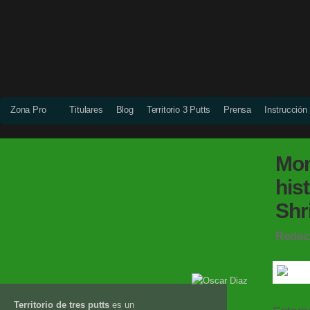
Zona Pro
Titulares
Blog
Territorio 3 Putts
Prensa
Instrucción
Mom
his
Shr
Redac
Territorio de tres putts
es un