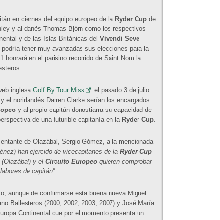
tán en ciernes del equipo europeo de la
Ryder Cup
de
nley y al danés Thomas Björn como los respectivos
ental y de las Islas Británicas del
Vivendi Seve
e podría tener muy avanzadas sus elecciones para la
1 honrará en el parisino recorrido de Saint Nom la
esteros.
 web inglesa
Golf By Tour Miss
el pasado 3 de julio
 el norirlandés Darren Clarke serían los encargados
ropeo
y al propio capitán donostiarra su capacidad de
erspectiva de una futurible capitanía en la
Ryder Cup
.
esentante de Olazábal, Sergio Gómez, a la mencionada
ménez) han ejercido de vicecapitanes de la
Ryder Cup
 (Olazábal) y el
Circuito Europeo
quieren comprobar
labores de capitán”.
erto, aunque de confirmarse esta buena nueva Miguel
ano Ballesteros (2000, 2002, 2003, 2007) y José María
 Europa Continental que por el momento presenta un