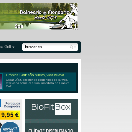
ca Golf
Crónica Golf: año nuevo, vida nueva
Óscar Díaz, director de contenidos de la web,
reflexiona sobre el futuro inmediato de Crónica
Golf