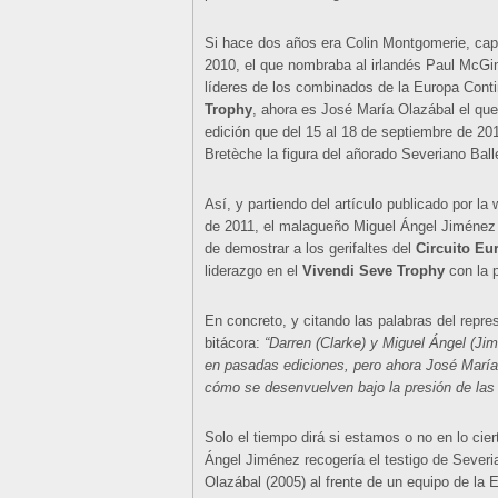
Si hace dos años era Colin Montgomerie, capi
2010, el que nombraba al irlandés Paul McGi
líderes de los combinados de la Europa Contin
Trophy
, ahora es José María Olazábal el qu
edición que del 15 al 18 de septiembre de 201
Bretèche la figura del añorado Severiano Ball
Así, y partiendo del artículo publicado por la
de 2011, el malagueño Miguel Ángel Jiménez y
de demostrar a los gerifaltes del
Circuito Eu
liderazgo en el
Vivendi Seve Trophy
con la p
En concreto, y citando las palabras del repr
bitácora:
“Darren (Clarke) y Miguel Ángel (Ji
en pasadas ediciones, pero ahora José María
cómo se desenvuelven bajo la presión de las 
Solo el tiempo dirá si estamos o no en lo ci
Ángel Jiménez recogería el testigo de Severi
Olazábal (2005) al frente de un equipo de la