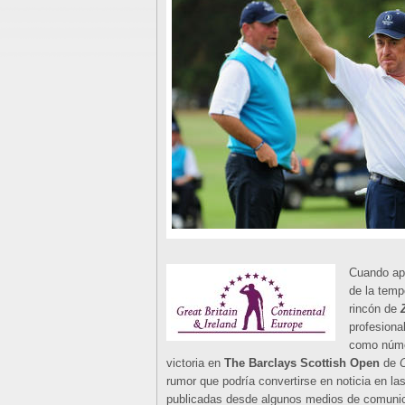
Cuando ape
de la tem
rincón de
profesiona
como númer
victoria en
The Barclays Scottish Open
de
C
rumor que podría convertirse en noticia en l
publicadas desde algunos medios de comunica