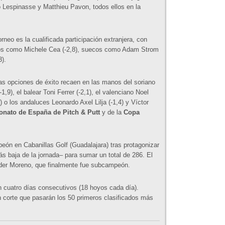
Lespinasse y Matthieu Pavon, todos ellos en la
rneo es la cualificada participación extranjera, con
anos como Michele Cea (-2,8), suecos como Adam Strom
3).
as opciones de éxito recaen en las manos del soriano
1,9), el balear Toni Ferrer (-2,1), el valenciano Noel
) o los andaluces Leonardo Axel Lilja (-1,4) y Víctor
nato de España de Pitch & Putt
y de la
Copa
ón en Cabanillas Golf (Guadalajara) tras protagonizar
ás baja de la jornada– para sumar un total de 286. El
Eder Moreno, que finalmente fue subcampeón.
n cuatro días consecutivos (18 hoyos cada día).
n corte que pasarán los 50 primeros clasificados más