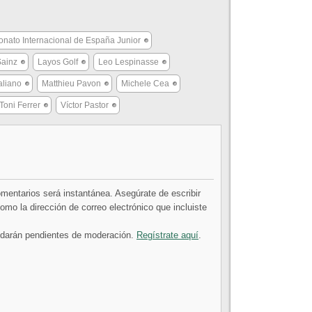
ato Internacional de España Junior
Sainz
Layos Golf
Leo Lespinasse
aliano
Matthieu Pavon
Michele Cea
Toni Ferrer
Víctor Pastor
comentarios será instantánea. Asegúrate de escribir
mo la dirección de correo electrónico que incluiste
uedarán pendientes de moderación.
Regístrate aquí
.