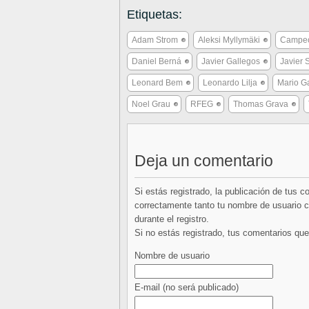
Etiquetas:
Adam Strom
Aleksi Myllymäki
Campeon
Daniel Berná
Javier Gallegos
Javier 
Leonard Bem
Leonardo Lilja
Mario G
Noel Grau
RFEG
Thomas Grava
Deja un comentario
Si estás registrado, la publicación de tus 
correctamente tanto tu nombre de usuario co
durante el registro.
Si no estás registrado, tus comentarios q
Nombre de usuario
E-mail
(no será publicado)