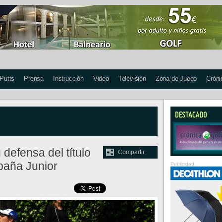
 Putts
Prensa
Instrucción
Video
Televisión
Zona de Juego
Cróni
defensa del título
Compartir
spaña Junior
Publicidad