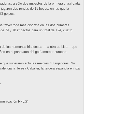
gadoras, a sólo dos impactos de la primera clasificada,
 jugaron dos rondas de 18 hoyos, en las que la
83 golpes.
a trayectoria más discreta en las dos primeras
 de 79 y 78 impactos para un total de +24, cuatro
na de las hermanas irlandesas —la otra es Lisa— que
años en el panorama del golf amateur europeo.
te que superaron sólo las mejores 40 jugadoras. No
valenciana Teresa Caballer, la tercera española en liza
Y
Comunicación RFEG)