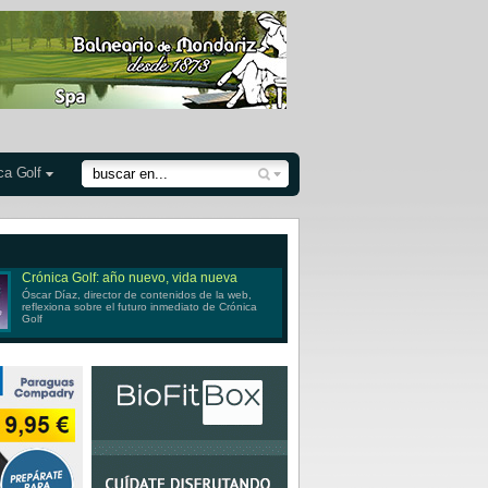
ca Golf
Crónica Golf: año nuevo, vida nueva
Óscar Díaz, director de contenidos de la web,
reflexiona sobre el futuro inmediato de Crónica
Golf