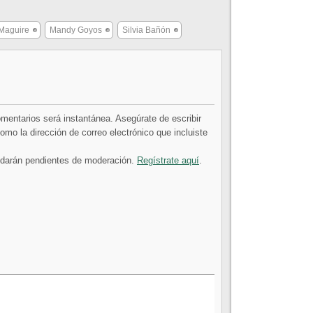
Maguire
Mandy Goyos
Silvia Bañón
comentarios será instantánea. Asegúrate de escribir
mo la dirección de correo electrónico que incluiste
uedarán pendientes de moderación.
Regístrate aquí
.