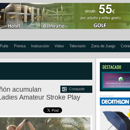
 Putts
Prensa
Instrucción
Video
Televisión
Zona de Juego
Cróni
añón acumulan
Compartir
 Ladies Amateur Stroke Play
Publicidad