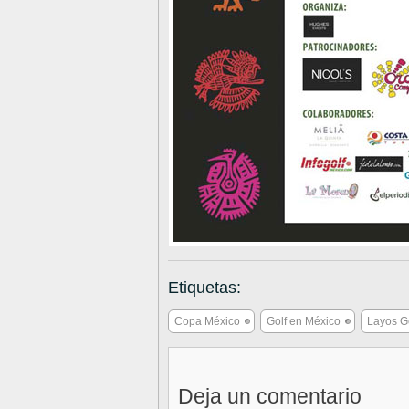
Etiquetas:
Copa México
Golf en México
Layos G
Deja un comentario