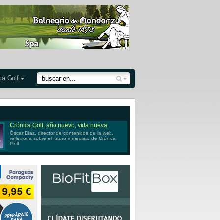
ca Golf
Crónica Golf: año nuevo, vida nueva
Óscar Díaz, director de contenidos de la web,
reflexiona sobre el futuro inmediato de Crónica
Golf