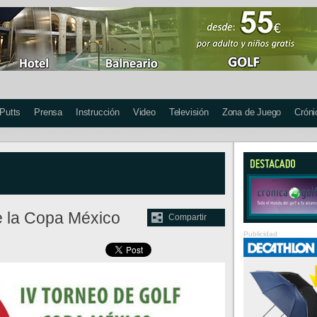
 Putts
Prensa
Instrucción
Video
Televisión
Zona de Juego
Cróni
de la Copa México
Compartir
Publicidad