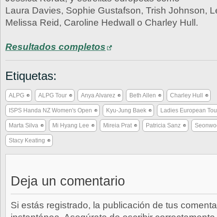
Laura Davies, Sophie Gustafson, Trish Johnson, 
Melissa Reid, Caroline Hedwall o Charley Hull.
Resultados completos
Etiquetas:
ALPG
ALPG Tour
Anya Alvarez
Beth Allen
Charley Hull
ISPS Handa NZ Women's Open
Kyu-Jung Baek
Ladies European Tou
Marta Silva
Mi Hyang Lee
Mireia Prat
Patricia Sanz
Seonwo
Stacy Keating
Deja un comentario
Si estás registrado, la publicación de tus comenta