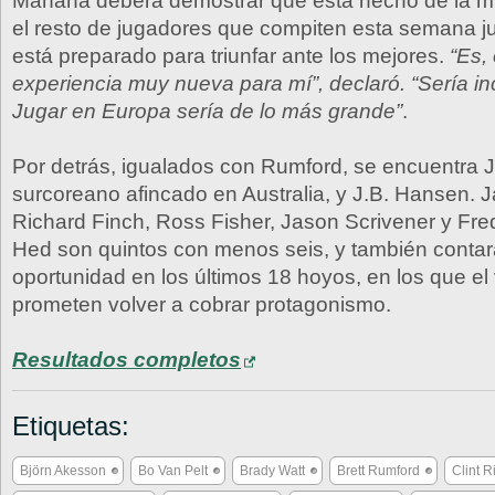
Mañana deberá demostrar que está hecho de la m
el resto de jugadores que compiten esta semana ju
está preparado para triunfar ante los mejores.
“Es,
experiencia muy nueva para mí”, declaró. “Sería in
Jugar en Europa sería de lo más grande”
.
Por detrás, igualados con Rumford, se encuentra J
surcoreano afincado en Australia, y J.B. Hansen. J
Richard Finch, Ross Fisher, Jason Scrivener y Fre
Hed son quintos con menos seis, y también conta
oportunidad en los últimos 18 hoyos, en los que el v
prometen volver a cobrar protagonismo.
Resultados completos
Etiquetas:
Björn Akesson
Bo Van Pelt
Brady Watt
Brett Rumford
Clint R