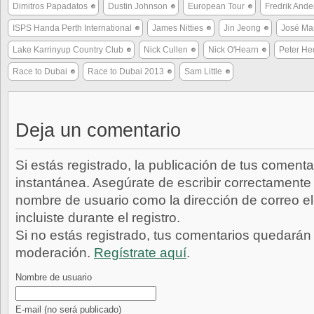
Dimitros Papadatos
Dustin Johnson
European Tour
Fredrik And
ISPS Handa Perth International
James Nitties
Jin Jeong
José Ma
Lake Karrinyup Country Club
Nick Cullen
Nick O'Hearn
Peter H
Race to Dubai
Race to Dubai 2013
Sam Little
Deja un comentario
Si estás registrado, la publicación de tus comenta
instantánea. Asegúrate de escribir correctamente 
nombre de usuario como la dirección de correo e
incluiste durante el registro.
Si no estás registrado, tus comentarios quedarán
moderación.
Regístrate aquí
.
Nombre de usuario
E-mail
(no será publicado)