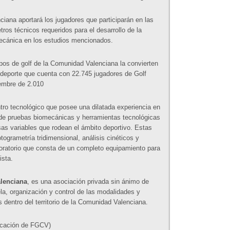
iana aportará los jugadores que participarán en las
etros técnicos requeridos para el desarrollo de la
omecánica en los estudios mencionados.
mpos de golf de la Comunidad Valenciana la convierten
e deporte que cuenta con 22.745 jugadores de Golf
iembre de 2.010
ro tecnológico que posee una dilatada experiencia en
 de pruebas biomecánicas y herramientas tecnológicas
rsas variables que rodean el ámbito deportivo. Estas
togrametría tridimensional, análisis cinéticos y
boratorio que consta de un completo equipamiento para
ista.
lenciana
, es una asociación privada sin ánimo de
tela, organización y control de las modalidades y
 dentro del territorio de la Comunidad Valenciana.
icación de FGCV)