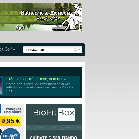
ca Golf
Crónica Golf: año nuevo, vida nueva
Óscar Díaz, director de contenidos de la web,
reflexiona sobre el futuro inmediato de Crónica
Golf