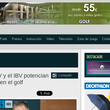
 Putts
Prensa
Instrucción
Video
Televisión
Zona de Juego
Cróni
 y el IBV potencian
Compartir
en el golf
Publicidad