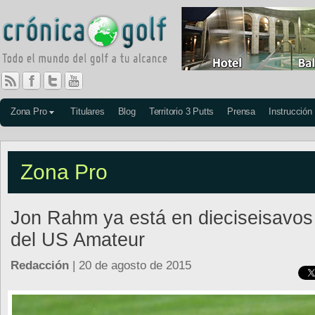
Zona Pro
Titulares
Blog
Territorio 3 Putts
Prensa
Instrucción
Zona Pro
Jon Rahm ya está en dieciseisavos
del US Amateur
Redacción
| 20 de agosto de 2015