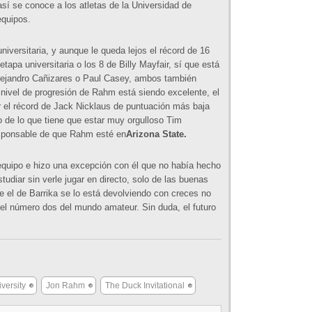
sí se conoce a los atletas de la Universidad de
equipos.
universitaria, y aunque le queda lejos el récord de 16
tapa universitaria o los 8 de Billy Mayfair, sí que está
 Alejandro Cañizares o Paul Casey, ambos también
l nivel de progresión de Rahm está siendo excelente, el
ir el récord de Jack Nicklaus de puntuación más baja
 de lo que tiene que estar muy orgulloso Tim
esponsable de que Rahm esté en
Arizona State.
u equipo e hizo una excepción con él que no había hecho
tudiar sin verle jugar en directo, solo de las buenas
e el de Barrika se lo está devolviendo con creces no
el número dos del mundo amateur. Sin duda, el futuro
m
versity
Jon Rahm
The Duck Invitational