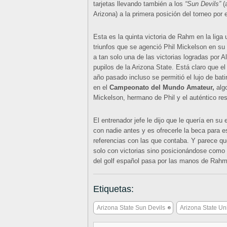
tarjetas llevando también a los
“Sun Devils”
(a
Arizona) a la primera posición del torneo por 
Esta es la quinta victoria de Rahm en la liga 
triunfos que se agenció Phil Mickelson en su e
a tan solo una de las victorias logradas por
pupilos de la Arizona State. Está claro que e
año pasado incluso se permitió el lujo de bat
en el
Campeonato del Mundo Amateur,
algo
Mickelson, hermano de Phil y el auténtico r
El entrenador jefe le dijo que le quería en s
con nadie antes y es ofrecerle la beca para es
referencias con las que contaba. Y parece qu
solo con victorias sino posicionándose como 
del golf español pasa por las manos de Rah
Etiquetas:
Arizona State Sun Devils
Arizona State Uni