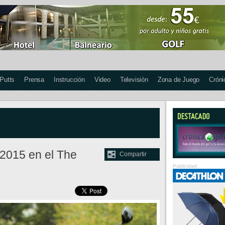
 Putts
Prensa
Instrucción
Video
Televisión
Zona de Juego
Cróni
2015 en el The
Compartir
Publicidad