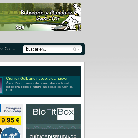
ca Golf
Crónica Golf: año nuevo, vida nueva
Óscar Díaz, director de contenidos de la web,
reflexiona sobre el futuro inmediato de Crónica
Golf