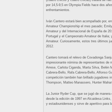
por 14,5-9,5 en Olympia Fields hace dos años
enfrentamientos.
Iván Cantero estará bien acompañado por, ent
Amateur Championship el mes pasado; Emily
Amateur y del Internacional de España de 201
Portugal y el Campeonato Amateur de Italia; 
Amateur. Curiosamente, estos tres últimos jug
2012.
Cantero tomará el relevo de Covadonga Sanju
impresionante nómina de representantes de n
Arrese, Carlota Ciganda, Marta Silva, Belén
Cabrera-Bello, Rafa Cabrera-Bello, Alfonso G
competición también han brillado jugadores int
Thompson, Matteo Manassero, Hunter Mahan,
La Junior Ryder Cup, que se jugó de manera e
desde la edición de 1997 en Alcaidesa Links,
y estadounidenses y sirve de aperitivo para 