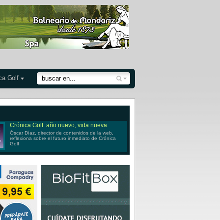
ca Golf
Crónica Golf: año nuevo, vida nueva
Óscar Díaz, director de contenidos de la web,
reflexiona sobre el futuro inmediato de Crónica
Golf