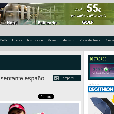
 Putts
Prensa
Instrucción
Video
Televisión
Zona de Juego
Cróni
esentante español
Compartir
Publicidad