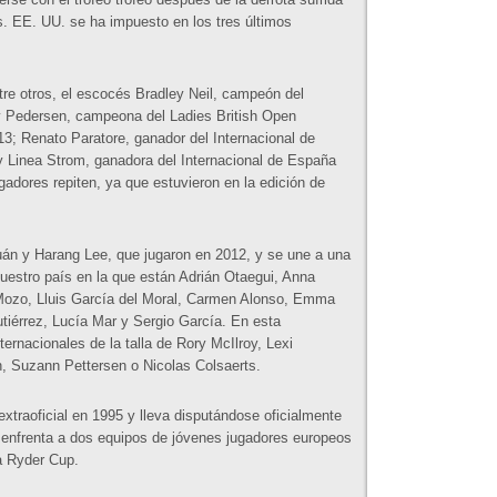
. EE. UU. se ha impuesto en los tres últimos
re otros, el escocés Bradley Neil, campeón del
 Pedersen, campeona del Ladies British Open
3; Renato Paratore, ganador del Internacional de
y Linea Strom, ganadora del Internacional de España
adores repiten, ya que estuvieron en la edición de
án y Harang Lee, que jugaron en 2012, y se une a una
uestro país en la que están Adrián Otaegui, Anna
 Mozo, Lluis García del Moral, Carmen Alonso, Emma
utiérrez, Lucía Mar y Sergio García. En esta
ernacionales de la talla de Rory McIlroy, Lexi
 Suzann Pettersen o Nicolas Colsaerts.
xtraoficial en 1995 y lleva disputándose oficialmente
 enfrenta a dos equipos de jóvenes jugadores europeos
la Ryder Cup.