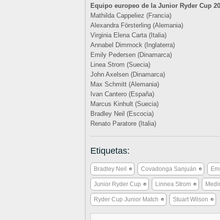
Equipo europeo de la Junior Ryder Cup 2
Mathilda Cappeliez (Francia)
Alexandra Försterling (Alemania)
Virginia Elena Carta (Italia)
Annabel Dimmock (Inglaterra)
Emily Pedersen (Dinamarca)
Linea Strom (Suecia)
John Axelsen (Dinamarca)
Max Schmitt (Alemania)
Ivan Cantero (España)
Marcus Kinhult (Suecia)
Bradley Neil (Escocia)
Renato Paratore (Italia)
Etiquetas:
Bradley Neil
Covadonga Sanjuán
Emi
Junior Ryder Cup
Linnea Strom
Medi
Ryder Cup Junior Match
Stuart Wilson