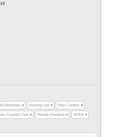
014
ly Pedersen
Harang Lee
Iván Cantero
nah Country Club
Renato Paratore
RFEG